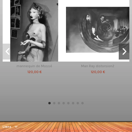
mannequin de Mossé
Man Ray distorsion2
120,00 €
120,00 €
Liens