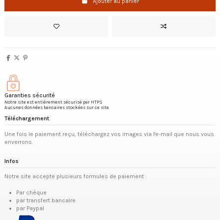
Ajouter au panier
Garanties sécurité
Notre site est entièrement sécurisé par HTPS
Aucunes données bancaires stockées sur ce site
Téléchargement
Une fois le paiement reçu, téléchargez vos images via l'e-mail que nous vous
enverrons.
Infos
Notre site accepte plusieurs formules de paiement :
Par chèque
par transfert bancaire
par Paypal