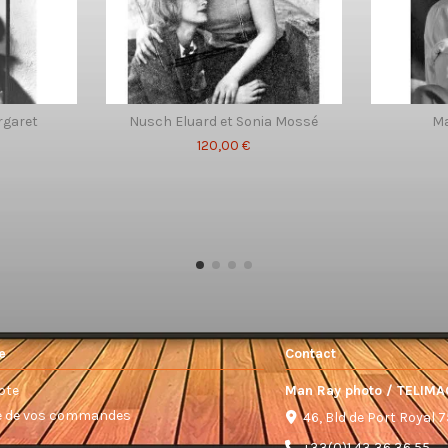
rgaret
Nusch Eluard et Sonia Mossé
M
120,00 €
e
Contact
pte
Man Ray photo / TELIMA
ue de vos commandes
46, Bld de Port Royal 
+33(0)1 43 36 36 55