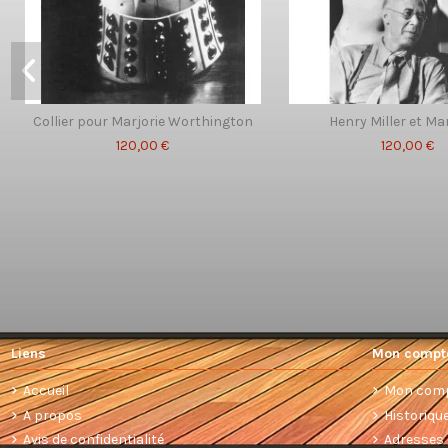
Collier pour Marjorie Worthington
Henry Miller et Ma
120,00 €
120,00 €
Liens
Mon compt
Accueil
Mon com
A propos
Historiq
Avis de confidentialité
Adresses