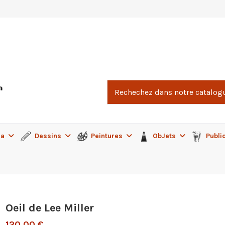
ma
Dessins
Peintures
ObJets
Publi
Oeil de Lee Miller
120,00 €