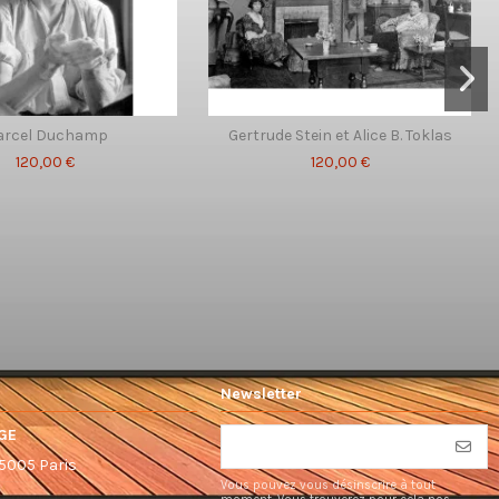
arcel Duchamp
Gertrude Stein et Alice B. Toklas
120,00 €
120,00 €
Newsletter
GE
75005 Paris
Vous pouvez vous désinscrire à tout