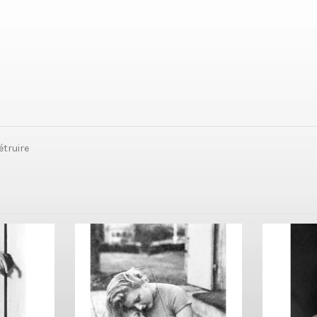
étruire