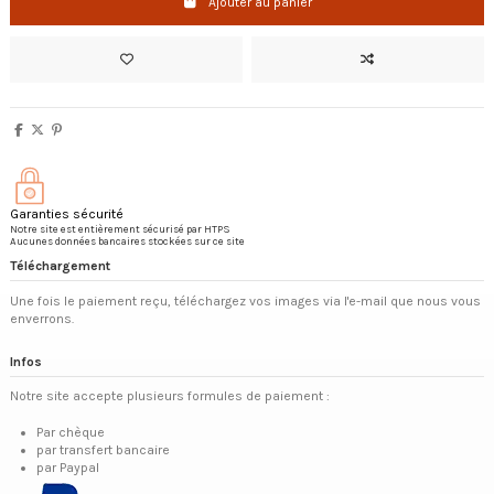
Ajouter au panier
Garanties sécurité
Notre site est entièrement sécurisé par HTPS
Aucunes données bancaires stockées sur ce site
Téléchargement
Une fois le paiement reçu, téléchargez vos images via l'e-mail que nous vous
enverrons.
Infos
Notre site accepte plusieurs formules de paiement :
Par chèque
par transfert bancaire
par Paypal