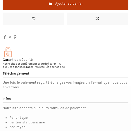
Ajouter au panier
Garanties sécurité
Notre site est entièrement sécurisé par HTPS
Aucunes données bancaires stockées sur ce site
Téléchargement
Une fois le paiement reçu, téléchargez vos images via l'e-mail que nous vous
enverrons.
Infos
Notre site accepte plusieurs formules de paiement :
Par chèque
par transfert bancaire
par Paypal