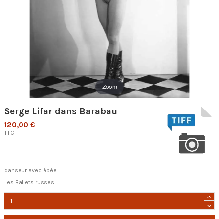
Zoom
Serge Lifar dans Barabau
120,00 €
TTC
danseur avec épée
Les Ballets russes