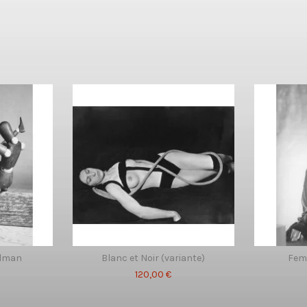
dman
Blanc et Noir (variante)
Femm
120,00 €