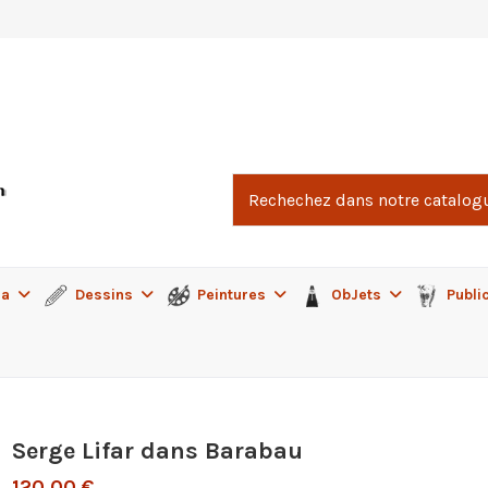
ma
Dessins
Peintures
ObJets
Publi
Serge Lifar dans Barabau
120,00 €