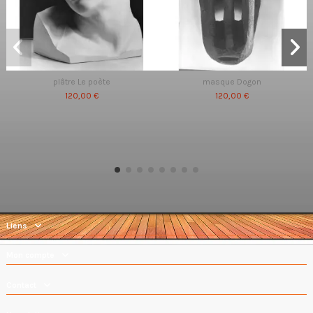
plâtre Le poète
masque Dogon
120,00 €
120,00 €
Liens
Mon compte
Contact