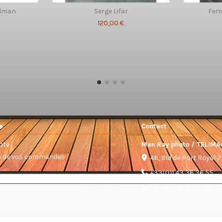
dman
Serge Lifar
Femm
120,00 €
e
Contact
pte
Man Ray photo / TELIMA
ue de vos commandes
46, Bld de Port Royal 
+33(0)1 43 36 36 55
telimage@telimage.c