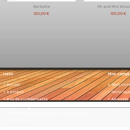
Barbette
Mr and Mrs Woo
120,00 €
120,00 €
Liens
Mon compt
Accueil
Mon com
A propos
Historiq
Avis de confidentialité
Adresses
Conditions générales de vente
Prévoir des achats ultérieurs : listes d'envies
Plan Du site