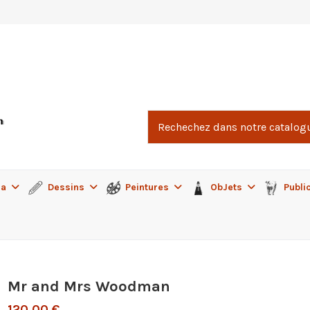
ma
Dessins
Peintures
ObJets
Publi
Mr and Mrs Woodman
120,00 €