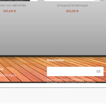
e non identifiée
Groupe à la Garoupe
120,00 €
120,00 €
Newsletter
GE
75005 Paris
Vous pouvez vous désinscrire à tout
moment. Vous trouverez pour cela nos
informations de contact dans les conditions
d'utilisation du site.
om