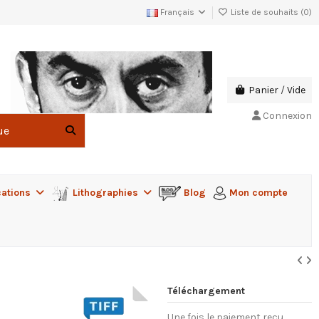
Français
Liste de souhaits (
0
)
Panier
/
Vide
Connexion
cations
Lithographies
Blog
Mon compte
Téléchargement
Une fois le paiement reçu,