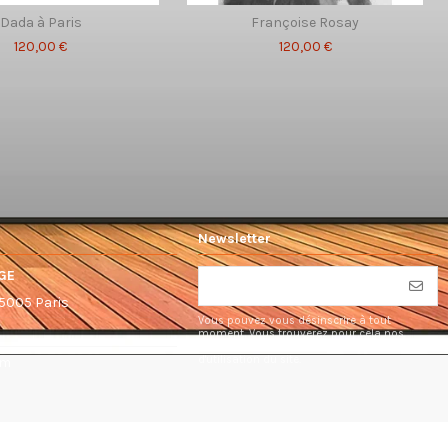
Dada à Paris
Françoise Rosay
120,00 €
120,00 €
Newsletter
GE
75005 Paris
Vous pouvez vous désinscrire à tout
moment. Vous trouverez pour cela nos
informations de contact dans les conditions
d'utilisation du site.
om