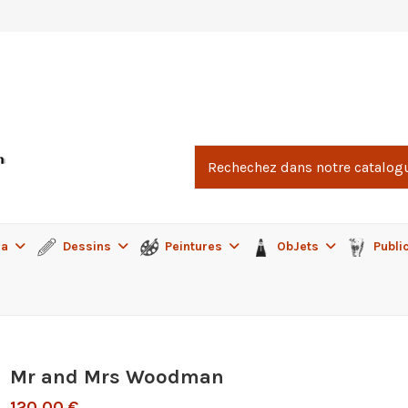
ma
Dessins
Peintures
ObJets
Publi
Mr and Mrs Woodman
120,00 €