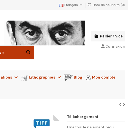
Français
Liste de souhaits (
0
)
Panier
/
Vide
Connexion
cations
Lithographies
Blog
Mon compte
Téléchargement
Une fois le paiement reçu,