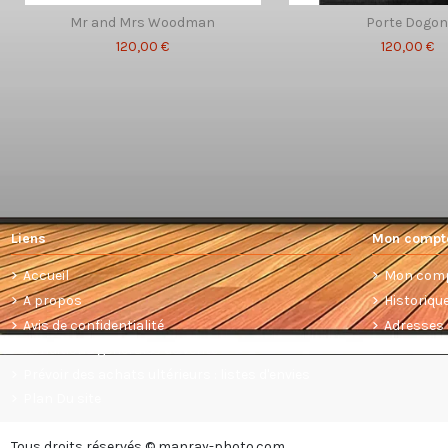
Mr and Mrs Woodman
Porte Dogo
120,00 €
120,00 €
Liens
Mon compt
Accueil
Mon com
A propos
Historiq
Avis de confidentialité
Adresses
Conditions générales de vente
Prévoir des achats ultérieurs : listes d'envies
Plan Du site
Tous droits réservés © manray-photo.com