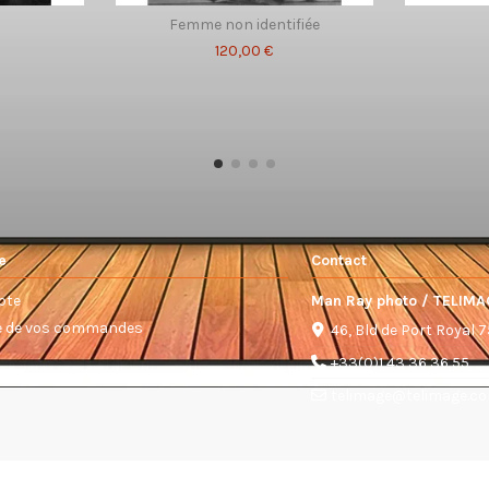
n
Femme non identifiée
120,00 €
e
Contact
pte
Man Ray photo / TELIMA
ue de vos commandes
46, Bld de Port Royal 
+33(0)1 43 36 36 55
telimage@telimage.c