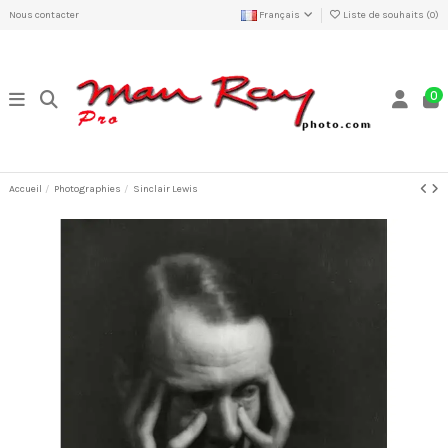
Nous contacter
Français
Liste de souhaits (
0
)
0
Accueil
Photographies
Sinclair Lewis