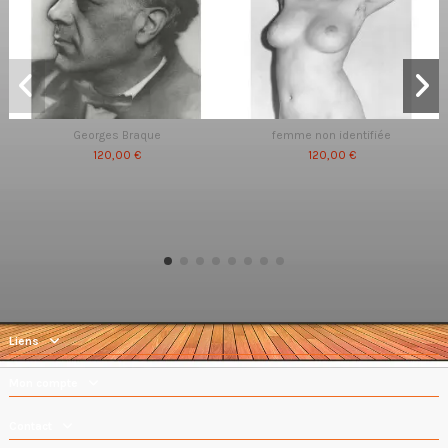
Georges Braque
femme non identifiée
120,00 €
120,00 €
Liens
Mon compte
Contact