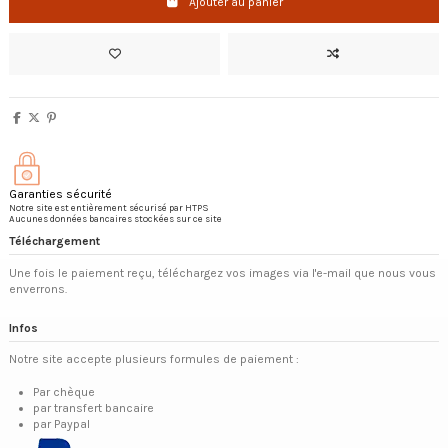
Ajouter au panier
Garanties sécurité
Notre site est entièrement sécurisé par HTPS
Aucunes données bancaires stockées sur ce site
Téléchargement
Une fois le paiement reçu, téléchargez vos images via l'e-mail que nous vous
enverrons.
Infos
Notre site accepte plusieurs formules de paiement :
Par chèque
par transfert bancaire
par Paypal