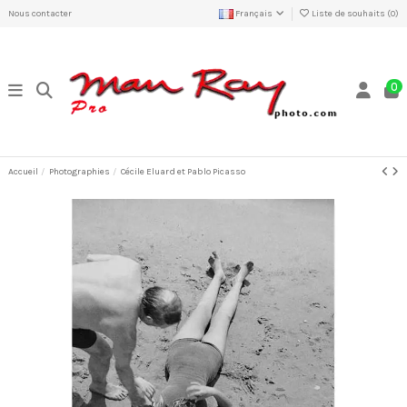
Nous contacter
Français
Liste de souhaits (
0
)
0
Accueil
Photographies
Cécile Eluard et Pablo Picasso