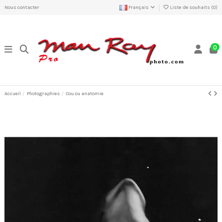
Nous contacter
Français
Liste de souhaits (
0
)
0
Accueil
Photographies
Cou ou anatomie