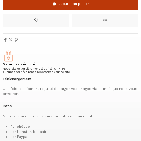
Ajouter au panier
Garanties sécurité
Notre site est entièrement sécurisé par HTPS
Aucunes données bancaires stockées sur ce site
Téléchargement
Une fois le paiement reçu, téléchargez vos images via l'e-mail que nous vous
enverrons.
Infos
Notre site accepte plusieurs formules de paiement :
Par chèque
par transfert bancaire
par Paypal