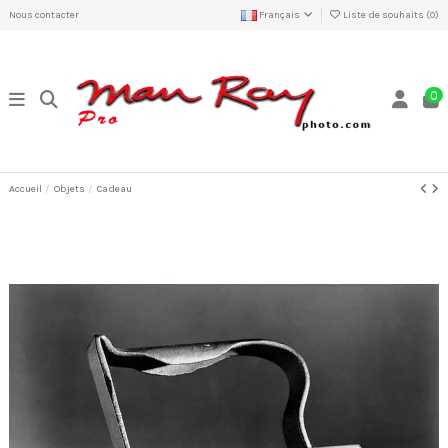
Nous contacter
Français
Liste de souhaits (
0
)
0
Accueil
Objets
Cadeau