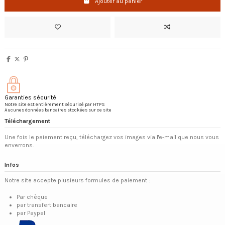
Ajouter au panier
Garanties sécurité
Notre site est entièrement sécurisé par HTPS
Aucunes données bancaires stockées sur ce site
Téléchargement
Une fois le paiement reçu, téléchargez vos images via l'e-mail que nous vous
enverrons.
Infos
Notre site accepte plusieurs formules de paiement :
Par chèque
par transfert bancaire
par Paypal