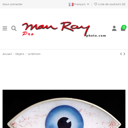
Nous contacter
Français
Liste de souhaits (
0
)
0
Accueil
Objets
Le témoin