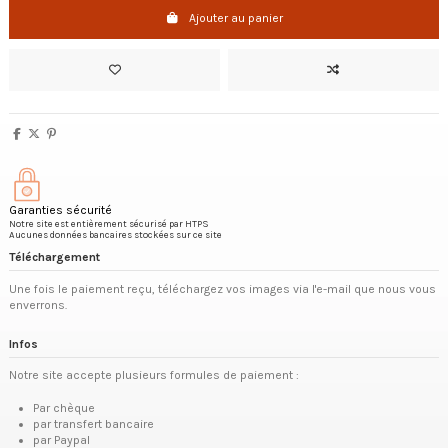
Ajouter au panier
Garanties sécurité
Notre site est entièrement sécurisé par HTPS
Aucunes données bancaires stockées sur ce site
Téléchargement
Une fois le paiement reçu, téléchargez vos images via l'e-mail que nous vous
enverrons.
Infos
Notre site accepte plusieurs formules de paiement :
Par chèque
par transfert bancaire
par Paypal