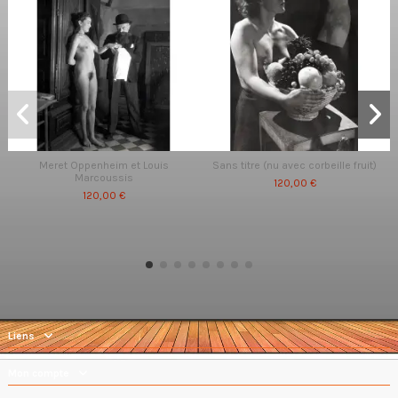
Meret Oppenheim et Louis
Sans titre (nu avec corbeille fruit)
Marcoussis
120,00 €
120,00 €
Liens
Mon compte