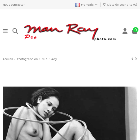
Nous contacter
Français
Liste de souhaits (
0
)
0
Accueil
Photographies
Nus
Ady