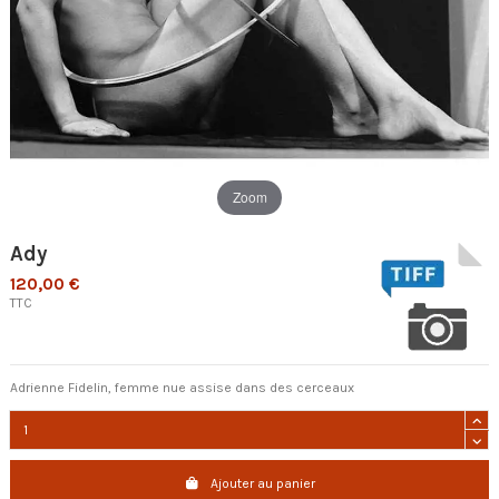
Zoom
Ady
120,00 €
TTC
Adrienne Fidelin, femme nue assise dans des cerceaux
Ajouter au panier