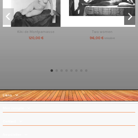
Kiki de Montparnasse
Two women
120,00 €
96,00 €
120,00 €
Liens
Mon compte
Contact
Newsletter