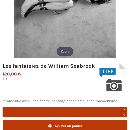
Zoom
Les fantaisies de William Seabrook
120,00 €
TTC
femme nue avec liens à terre, bondage, fétichisme, sado-masochisme
Ajouter au panier