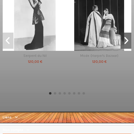
Serpent du Nil
Mode (Harper's Bazaar)
120,00 €
120,00 €
Liens
Mon compte