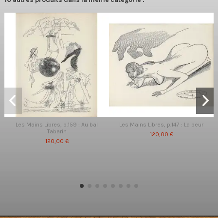
Les Mains Libres, p.159 : Au bal
Les Mains Libres, p.147 : La peur
Tabarin
120,00 €
120,00 €