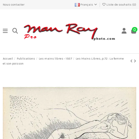
Nous contacter
Français
Liste de souhaits (
0
)
0
Accueil
Publications
Les mains libres - 1937
Les Mains Libres, p.72 : La femme
et son poisson