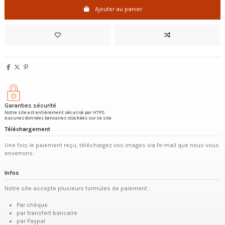
Ajouter au panier
Garanties sécurité
Notre site est entièrement sécurisé par HTPS
Aucunes données bancaires stockées sur ce site
Téléchargement
Une fois le paiement reçu, téléchargez vos images via l'e-mail que nous vous
enverrons.
Infos
Notre site accepte plusieurs formules de paiement :
Par chèque
par transfert bancaire
par Paypal