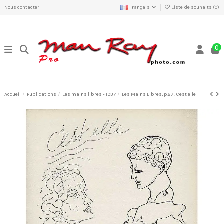
Nous contacter
Français
Liste de souhaits (
0
)
0
Accueil
Publications
Les mains libres - 1937
Les Mains Libres, p.27 : C'est elle