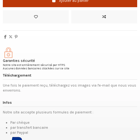
Ajouter au panier
Garanties sécurité
Notre site est entièrement sécurisé par HTPS
Aucunes données bancaires stockées sur ce site
Téléchargement
Une fois le paiement reçu, téléchargez vos images via l'e-mail que nous vous
enverrons.
Infos
Notre site accepte plusieurs formules de paiement :
Par chèque
par transfert bancaire
par Paypal