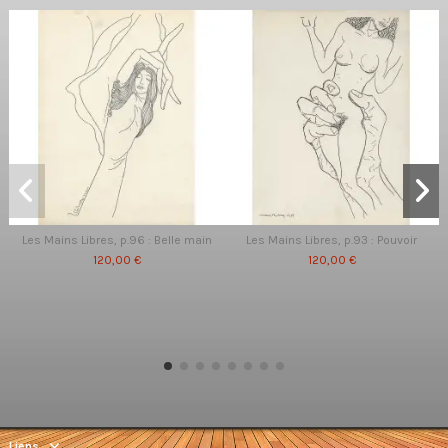
Les Mains Libres, p.96 : Belle main
Les Mains Libres, p.93 : Pouvoir
120,00 €
120,00 €
Liens