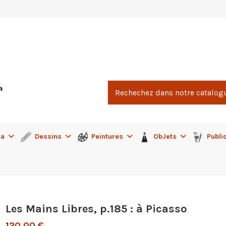
ma
Dessins
Peintures
ObJets
Publi
Les Mains Libres, p.185 : à Picasso
120,00 €