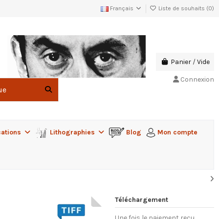
Français
Liste de souhaits (
0
)
Panier
/
Vide
Connexion
cations
Lithographies
Blog
Mon compte
Téléchargement
Une fois le paiement reçu,