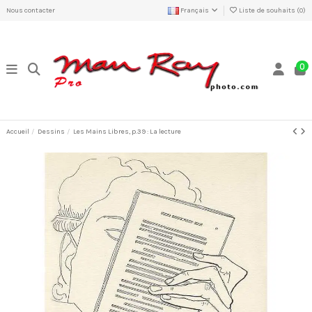
Nous contacter
Français
Liste de souhaits (
0
)
0
Accueil
Dessins
Les Mains Libres, p.39 : La lecture