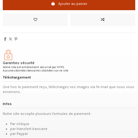
Ajouter au panier
Garanties sécurité
Notre site est entièrement sécurisé par HTPS
Aucunes données bancaires stockées sur ce site
Téléchargement
Une fois le paiement reçu, téléchargez vos images via l'e-mail que nous vous
enverrons.
Infos
Notre site accepte plusieurs formules de paiement :
Par chèque
par transfert bancaire
par Paypal