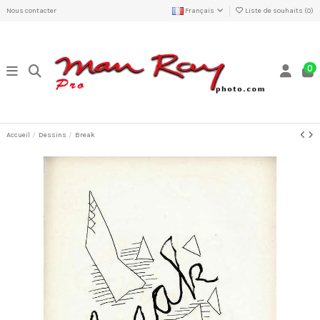
Nous contacter
Français
Liste de souhaits (
0
)
0
Accueil
Dessins
Break