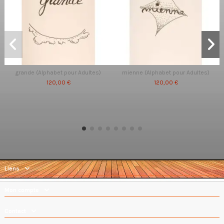
grande (Alphabet pour Adultes)
mienne (Alphabet pour Adultes)
120,00 €
120,00 €
Liens
Mon compte
Contact