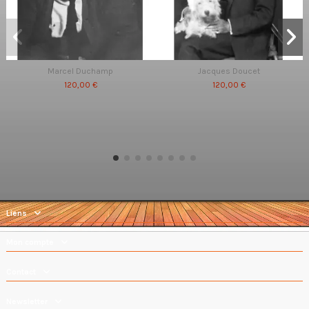
Marcel Duchamp
Jacques Doucet
120,00 €
120,00 €
Liens
Mon compte
Contact
Newsletter