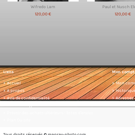
Wifredo Lam
Paul et Nusch E
120,00 €
120,00 €
Liens
Mon compt
Accueil
Mon com
A propos
Historiq
Avis de confidentialité
Adresses
Conditions générales de vente
Prévoir des achats ultérieurs : listes d'envies
Plan Du site
Tous droits réservés © manray-photo.com