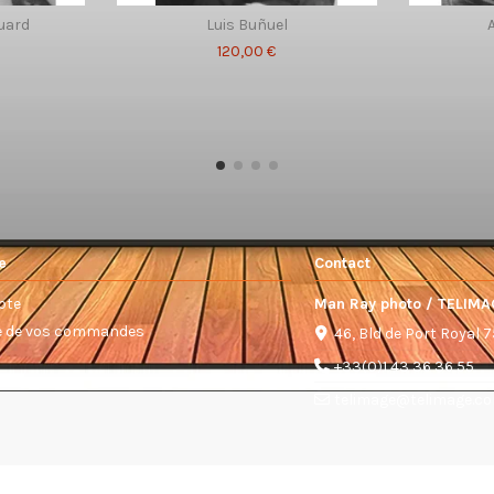
luard
Luis Buñuel
120,00 €
e
Contact
pte
Man Ray photo / TELIMA
ue de vos commandes
46, Bld de Port Royal 
+33(0)1 43 36 36 55
telimage@telimage.c