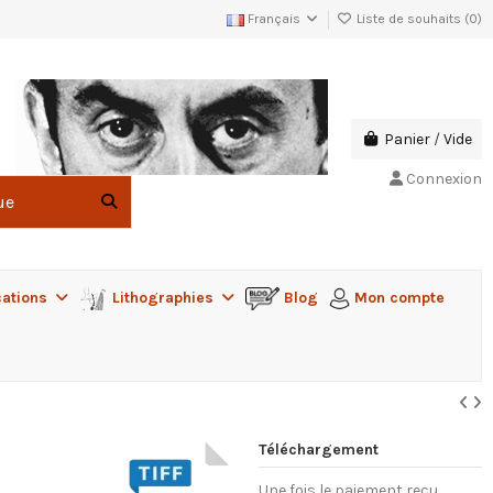
Français
Liste de souhaits (
0
)
Panier
/
Vide
Connexion
cations
Lithographies
Blog
Mon compte
Téléchargement
Une fois le paiement reçu,