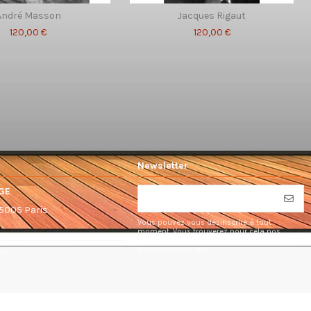
André Masson
Jacques Rigaut
120,00 €
120,00 €
Newsletter
GE
75005 Paris
Vous pouvez vous désinscrire à tout
moment. Vous trouverez pour cela nos
informations de contact dans les conditions
d'utilisation du site.
om