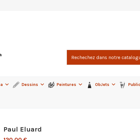
ma
Dessins
Peintures
ObJets
Publi
Paul Eluard
120,00 €