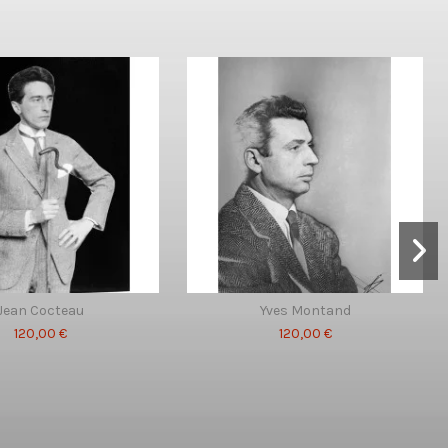
Jean Cocteau
Yves Montand
120,00 €
120,00 €