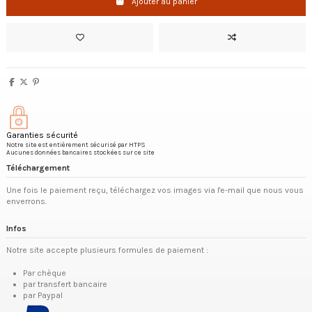
Ajouter au panier
Garanties sécurité
Notre site est entièrement sécurisé par HTPS
Aucunes données bancaires stockées sur ce site
Téléchargement
Une fois le paiement reçu, téléchargez vos images via l'e-mail que nous vous
enverrons.
Infos
Notre site accepte plusieurs formules de paiement :
Par chèque
par transfert bancaire
par Paypal