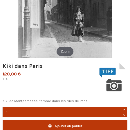
Zoom
Kiki dans Paris
120,00 €
TTC
Kiki de Montparnasse, femme dans les rues de Paris
Ajouter au panier