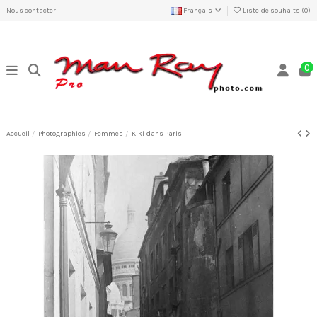
Nous contacter
Français
Liste de souhaits (
0
)
0
Accueil
Photographies
Femmes
Kiki dans Paris