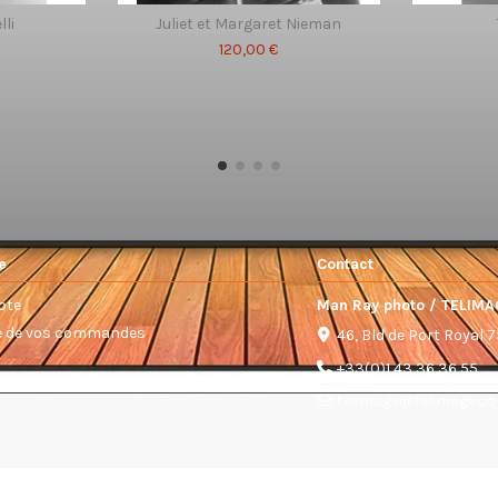
lli
Juliet et Margaret Nieman
120,00 €
e
Contact
pte
Man Ray photo / TELIMA
ue de vos commandes
46, Bld de Port Royal 
+33(0)1 43 36 36 55
telimage@telimage.c