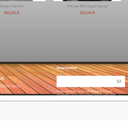
Tanya Ramm
Kiki de Montparnasse
120,00 €
120,00 €
Newsletter
GE
75005 Paris
Vous pouvez vous désinscrire à tout
moment. Vous trouverez pour cela nos
informations de contact dans les conditions
d'utilisation du site.
om