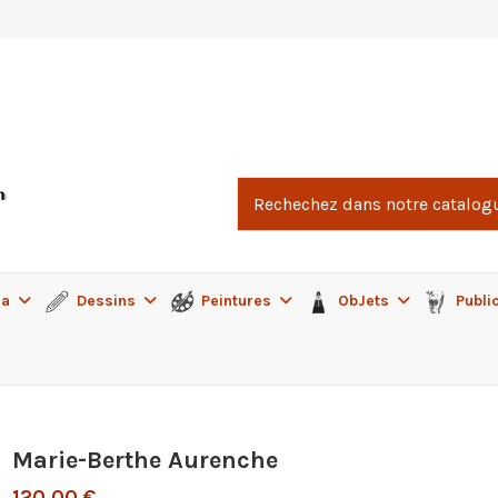
ma
Dessins
Peintures
ObJets
Publi
Marie-Berthe Aurenche
120,00 €