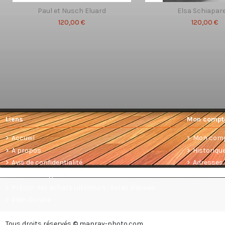
Paul et Nusch Eluard
Elsa Schiapare
120,00 €
120,00 €
Liens
Mon compt
Accueil
Mon com
A propos
Historiq
Avis de confidentialité
Adresses
Conditions générales de vente
Prévoir des achats ultérieurs : listes d'envies
Plan Du site
Tous droits réservés © manray-photo.com