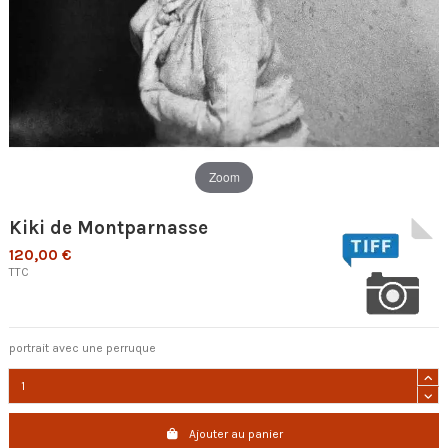
Zoom
Kiki de Montparnasse
120,00 €
TTC
portrait avec une perruque
Ajouter au panier