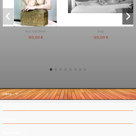
Ava Gardner
Ady
120,00 €
120,00 €
Liens
Mon compte
Contact
Newsletter