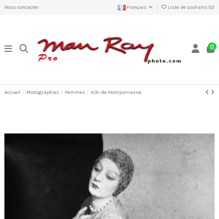
Nous contacter
Français
Liste de souhaits (
0
)
0
Accueil
Photographies
Femmes
Kiki de Montparnasse