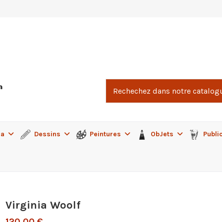
ma
Dessins
Peintures
ObJets
Publi
Virginia Woolf
120,00 €