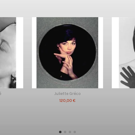
é
Juliette Gréco
120,00 €