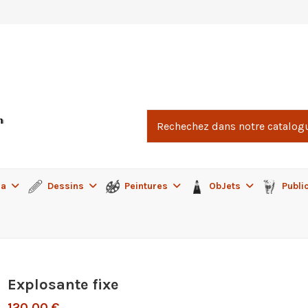
ma
Dessins
Peintures
ObJets
Publi
Explosante fixe
120,00 €