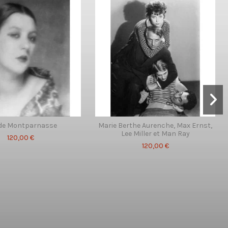
 de Montparnasse
Marie Berthe Aurenche, Max Ernst,
Lee Miller et Man Ray
120,00 €
120,00 €