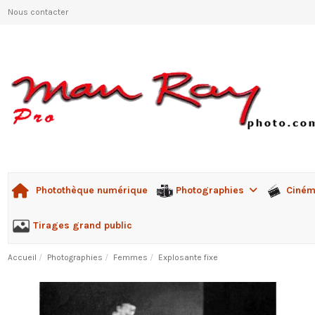
Nous contacter
Photographies
Ciné
Photothèque numérique
Tirages grand public
Accueil
Photographies
Femmes
Explosante fixe