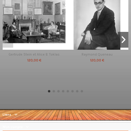
Gertrude Stein et Alice B. Toklas
Raymond Queneau
120,00 €
120,00 €
Liens
Mon compte