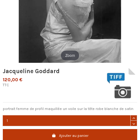
Zoom
Jacqueline Goddard
120,00 €
TTC
portrait femme de profil maquillée un voile sur la tête robe blanche de satin
Ajouter au panier