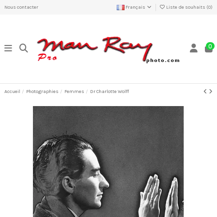
Nous contacter
Français
Liste de souhaits (
0
)
0
Accueil
Photographies
Femmes
Dr Charlotte Wolff