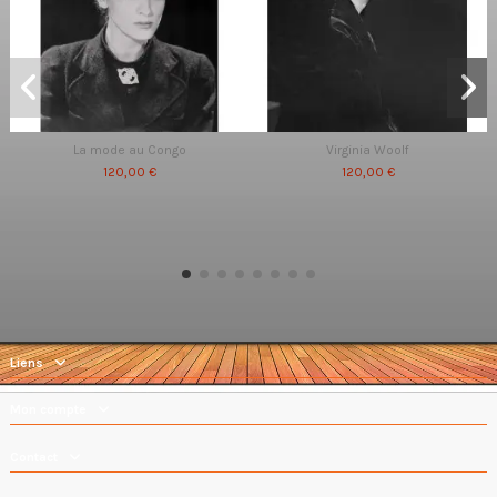
La mode au Congo
Virginia Woolf
120,00 €
120,00 €
Liens
Mon compte
Contact