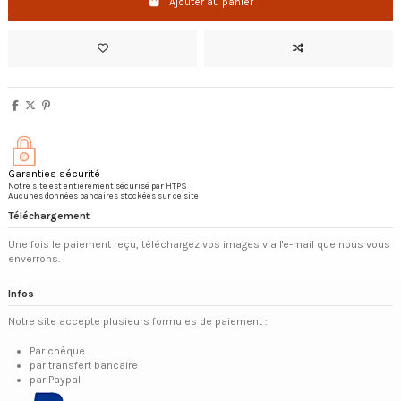
Ajouter au panier
Garanties sécurité
Notre site est entièrement sécurisé par HTPS
Aucunes données bancaires stockées sur ce site
Téléchargement
Une fois le paiement reçu, téléchargez vos images via l'e-mail que nous vous
enverrons.
Infos
Notre site accepte plusieurs formules de paiement :
Par chèque
par transfert bancaire
par Paypal