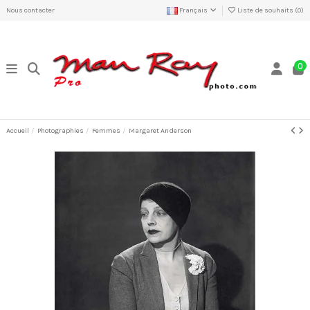
Nous contacter
Français
Liste de souhaits (
0
)
0
Accueil
Photographies
Femmes
Margaret Anderson