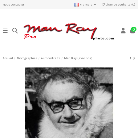
Nous contacter
Français
Liste de souhaits (
0
)
0
Accueil
Photographies
Autoportraits
Man Ray (avec boa)