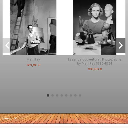
Man Ray
Essai de couverture : Photographs
by Man Ray 1920-1934
120,00 €
120,00 €
Liens