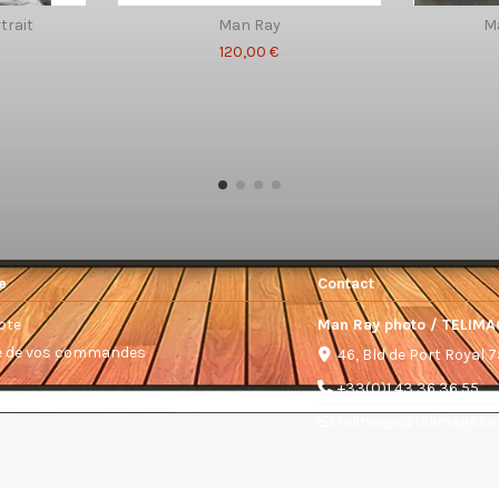
trait
Man Ray
Ma
120,00 €
e
Contact
pte
Man Ray photo / TELIMA
ue de vos commandes
46, Bld de Port Royal 
+33(0)1 43 36 36 55
telimage@telimage.c