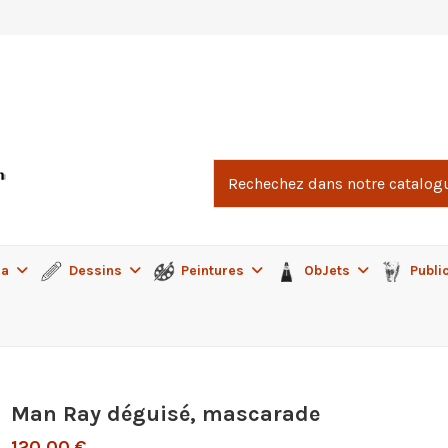
ma
Dessins
Peintures
ObJets
Publi
Man Ray déguisé, mascarade
120,00 €