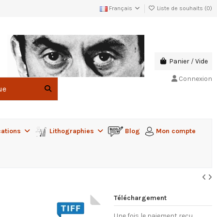
Français
Liste de souhaits (
0
)
Panier
/
Vide
Connexion
cations
Lithographies
Blog
Mon compte
Téléchargement
Une fois le paiement reçu,