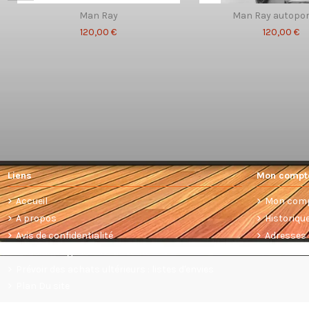
Man Ray
Man Ray autopor
120,00 €
120,00 €
Liens
Mon compt
Accueil
Mon com
A propos
Historiq
Avis de confidentialité
Adresses
Conditions générales de vente
Prévoir des achats ultérieurs : listes d'envies
Plan Du site