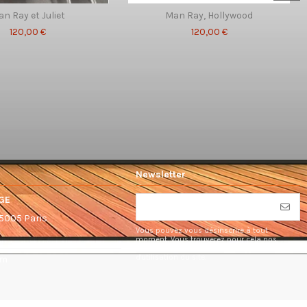
n Ray et Juliet
Man Ray, Hollywood
120,00 €
120,00 €
Newsletter
GE
75005 Paris
Vous pouvez vous désinscrire à tout
moment. Vous trouverez pour cela nos
informations de contact dans les conditions
d'utilisation du site.
om