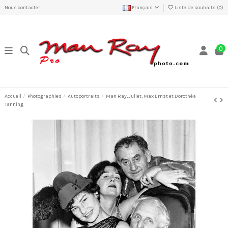
Nous contacter
Français
Liste de souhaits (
0
)
0
Accueil
Photographies
Autoportraits
Man Ray, Juliet, Max Ernst et Dorothéa
Tanning