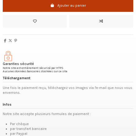
Ajouter au panier
Garanties sécurité
Notre site est entièrement sécurisé par HTPS
Aucunes données bancaires stockées sur ce site
Téléchargement
Une fois le paiement reçu, téléchargez vos images via l'e-mail que nous vous
enverrons.
Infos
Notre site accepte plusieurs formules de paiement :
Par chèque
par transfert bancaire
par Paypal