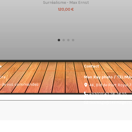
Surréalisme - Max Ernst
120,00 €
e
Contact
pte
Man Ray photo / TELIMA
ue de vos commandes
46, Bld de Port Royal 
+33(0)1 43 36 36 55
telimage@telimage.c