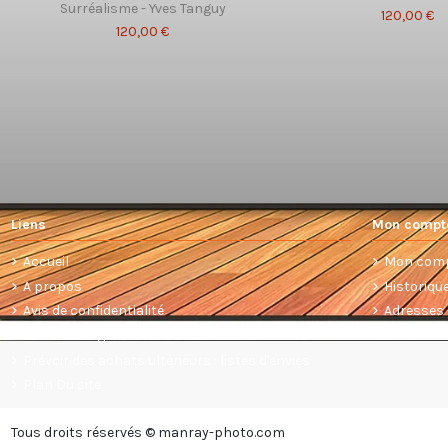
Surréalisme - Yves Tanguy
120,00 €
120,00 €
Liens
Mon compt
Accueil
Mon com
A propos
Historiq
Avis de confidentialité
Adresses
Conditions générales de vente
Prévoir des achats ultérieurs : listes d'envies
Plan Du site
Tous droits réservés © manray-photo.com