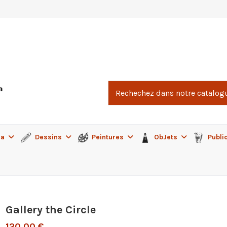
ma
Dessins
Peintures
ObJets
Publi
Gallery the Circle
120,00 €