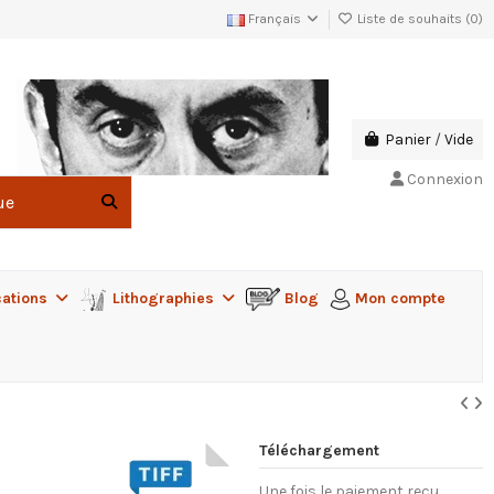
Français
Liste de souhaits (
0
)
Panier
/
Vide
Connexion
cations
Lithographies
Blog
Mon compte
Téléchargement
Une fois le paiement reçu,