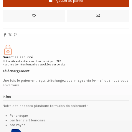
Ajouter au panier
Garanties sécurité
Notre site est entièrement sécurisé par HTPS
Aucunes données bancaires stockées sur ce site
Téléchargement
Une fois le paiement reçu, téléchargez vos images via l'e-mail que nous vous
enverrons.
Infos
Notre site accepte plusieurs formules de paiement :
Par chèque
par transfert bancaire
par Paypal