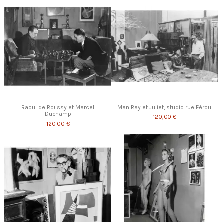
Raoul de Roussy et Marcel
Man Ray et Juliet, studio rue Férou
Duchamp
120,00 €
120,00 €