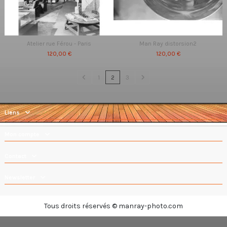
Atelier rue Férou - Paris
Man Ray distorsion2
120,00 €
120,00 €
1
2
3
Liens
Mon compte
Contact
Newsletter
Tous droits réservés © manray-photo.com