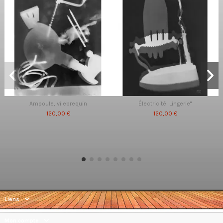
Ampoule, vilebrequin
Électricité "Lingerie"
120,00 €
120,00 €
Liens
Mon compte