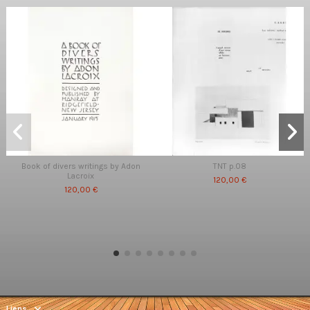
Book of divers writings by Adon
TNT p.08
Lacroix
120,00 €
120,00 €
Liens