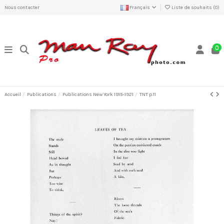
Nous contacter
Français
Liste de souhaits (
0
)
0
Accueil
Publications
Publications New York 1915-1921
TNT p.11