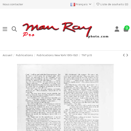
Nous contacter
Français
Liste de souhaits (
0
)
0
Accueil
Publications
Publications New York 1915-1921
TNT p.15