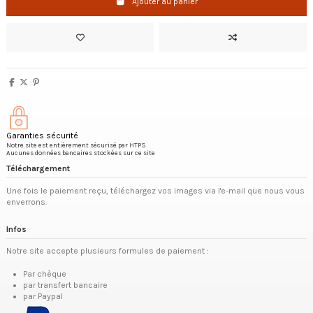
Ajouter au panier
Garanties sécurité
Notre site est entièrement sécurisé par HTPS
Aucunes données bancaires stockées sur ce site
Téléchargement
Une fois le paiement reçu, téléchargez vos images via l'e-mail que nous vous
enverrons.
Infos
Notre site accepte plusieurs formules de paiement :
Par chèque
par transfert bancaire
par Paypal