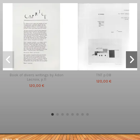
Book of divers writings by Adon
TNT p.08
Lacroix, p.11
120,00 €
120,00 €
Liens