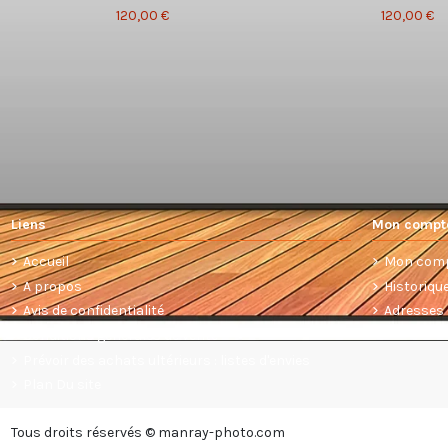
120,00 €
120,00 €
Liens
Mon compt
Accueil
Mon com
A propos
Historiq
Avis de confidentialité
Adresses
Conditions générales de vente
Prévoir des achats ultérieurs : listes d'envies
Plan Du site
Tous droits réservés © manray-photo.com