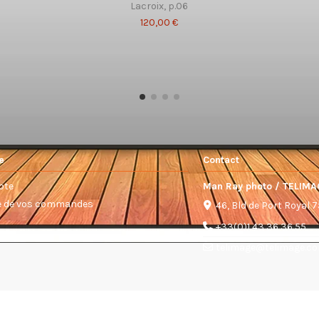
Lacroix, p.06
120,00 €
e
Contact
pte
Man Ray photo / TELIMA
ue de vos commandes
46, Bld de Port Royal 
+33(0)1 43 36 36 55
telimage@telimage.c