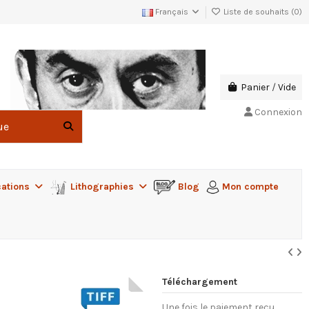
Français
Liste de souhaits (
0
)
Panier
/
Vide
Connexion
cations
Lithographies
Blog
Mon compte
Téléchargement
Une fois le paiement reçu,