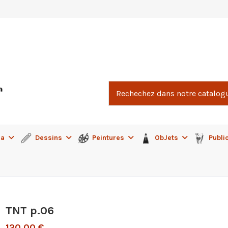
ma
Dessins
Peintures
ObJets
Publi
TNT p.06
120,00 €