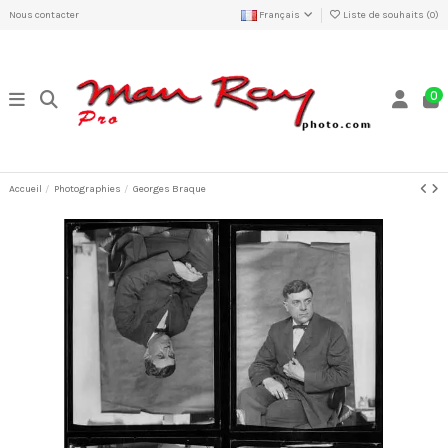
Nous contacter
Français
Liste de souhaits (
0
)
0
Accueil
Photographies
Georges Braque