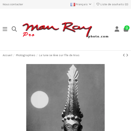
Nous contacter
Français
Liste de souhaits (
0
)
0
Accueil
Photographies
La lune se lève sur l'île de Nias