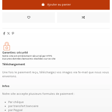
Ajouter au panier
Garanties sécurité
Notre site est entièrement sécurisé par HTPS
Aucunes données bancaires stockées sur ce site
Téléchargement
Une fois le paiement reçu, téléchargez vos images via l'e-mail que nous vous
enverrons.
Infos
Notre site accepte plusieurs formules de paiement :
Par chèque
par transfert bancaire
par Paypal