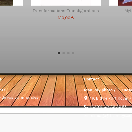
Transformations-Transfigurations
Myt
120,00 €
e
Contact
pte
Man Ray photo / TELIMA
ue de vos commandes
46, Bld de Port Royal 
+33(0)1 43 36 36 55
telimage@telimage.c