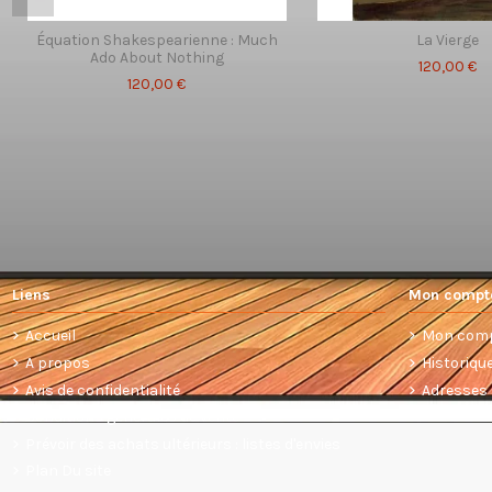
Équation Shakespearienne : Much
La Vierge
Ado About Nothing
120,00 €
120,00 €
Liens
Mon compt
Accueil
Mon com
A propos
Historiq
Avis de confidentialité
Adresses
Conditions générales de vente
Prévoir des achats ultérieurs : listes d'envies
Plan Du site