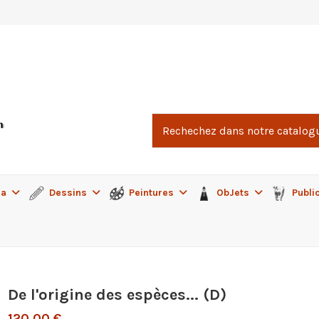
ma
Dessins
Peintures
ObJets
Publi
De l'origine des espèces... (D)
120,00 €