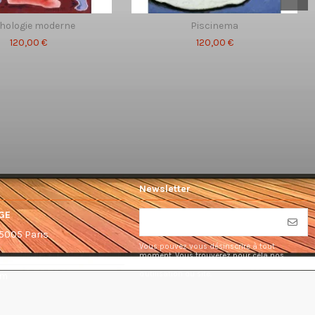
hologie moderne
Piscinema
120,00 €
120,00 €
Newsletter
GE
75005 Paris
Vous pouvez vous désinscrire à tout
moment. Vous trouverez pour cela nos
informations de contact dans les conditions
d'utilisation du site.
om