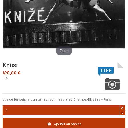
Zoom
Knize
120,00 €
TTC
vue de l'enseigne d'un tailleur sur mesure au Champs-Elysées - Paris
Ajouter au panier