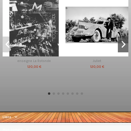
enseigne La Rotonde
Juliet
120,00 €
120,00 €
Liens
Mon compte