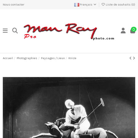
Nous contacter
Français
Liste de souhaits (
0
)
0
Accueil
Photographies
Paysages / Lieux
Knize